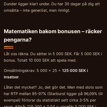
Dunder ligger klart under. Du har 30 dagar på dig att
omsätta – inte generöst, men rimligt.
Matematiken bakom bonusen – räcker
pengarna?
Låt oss räkna. Du sätter in 5 000 SEK. Får 5 000 SEK i
bonus. Totalt 10 000 SEK att spela med.
Omsättningskrav: 5 000 × 25 =
125 000 SEK i
insatser
.
Låter det mycket? Jo, det gör det. Men med slots som
har RTP mellan 95-97% (Starburst ligger på 96,09% till
exempel) förlorar du statistiskt sett cirka 3-5% per
snurr. Alltså: 125 000 × 0,04 = ungefär 5 000 SEK i