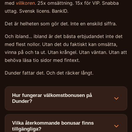
med
villkoren
. 25x omsättning. 15x för VIP. Snabba
uttag. Svensk licens. BankID.
Det är helheten som gör det. Inte en enskild siffra.
Och ibland... ibland är det bästa erbjudandet inte det
med flest nollor. Utan det du faktiskt kan omsätta,
vinna på och ta ut. Utan krångel. Utan väntan. Utan att
behöva läsa tio sidor med fintext.
Dunder fattar det. Och det räcker långt.
Hur fungerar välkomstbonusen på
Dunder?
När du gör din första insättning får du 100%
matchning upp till 5 000 SEK plus 100
Vilka återkommande bonusar finns
tillgängliga?
gratissnurr. Minsta insättning är 100 SEK, och