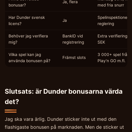
Ja, flera
bonusar?
med fria snurr
Har Dunder svensk
Spelinspektionen –
Ja
licens?
reglering
Behöver jag verifiera
BankID vid
Extra verifiering 
mig?
registrering
SEK
Vilka spel kan jag
3 000+ spel från 
Främst slots
använda bonusen på?
Play'n GO m.fl.
Slutsats: är Dunder bonusarna värda
det?
Jag ska vara ärlig. Dunder sticker inte ut med den
flashigaste bonusen på marknaden. Men de sticker ut