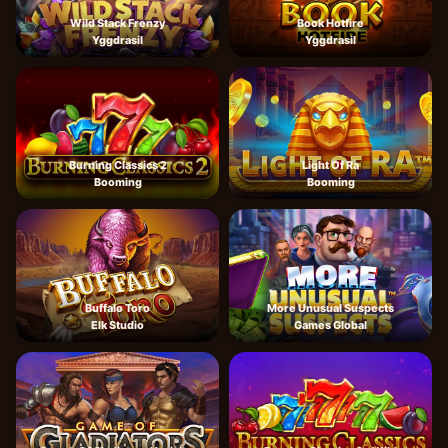
Wild Stack Frenzy
Book Hotfire
Yggdrasil
Yggdrasil
Burning Classics 2
Light Of Ra
Booming
Booming
Buffalo Toro
More Unusual Suspects
Elk Studio
Games Global