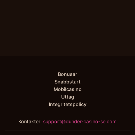
på 50% upp till 2 000 SEK följer samma regel.
vinstsumman, förutsatt att minimiuttagsgränsen
på 200 SEK är uppfylld. Vid uttag över 20 000
SEK krävs verifiering via BankID enligt
Spelinspektionens regler.
Bonusar
Snabbstart
Mobilcasino
Uttag
Integritetspolicy
Kontakter:
support@dunder-casino-se.com