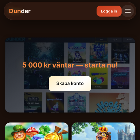
Dun
der
Logga in
5 000 kr väntar — starta nu!
Skapa konto