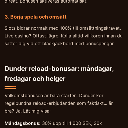
direkt. Bonusen aktiveras automatiskt.
3. Börja spela och omsätt
Slots bidrar normalt med 100% till omsättningskravet.
Live casino? Oftast lägre. Kolla alltid villkoren innan du
sätter dig vid ett blackjackbord med bonuspengar.
Dunder reload-bonusar: måndagar,
fredagar och helger
Välkomstbonusen är bara starten. Dunder kör
regelbundna reload-erbjudanden som faktiskt... är
bra? Ja. Låt mig visa:
Måndagsbonus:
30% upp till 1 000 SEK, 20x