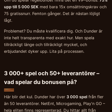
upp till 5 000 SEK
med bara 15x omsättningskrav och
75 gratissnurr. Femton gånger. Det är nästan löjligt
lågt.
Problemet? Du måste kvalificera dig. Och Dunder är
inte helt transparenta med exakt hur. Men spela
tillräckligt länge och tillräckligt mycket, och
erbjudandet dyker upp. Lita på processen.
3 000+ spel och 50+ leverantörer –
vad spelar du bonusen på?
Här blir det kul. Dunder har över
3 000 spel
från fler
än 50 leverantörer. NetEnt, Microgaming, Play'n GO –
hela eliten finns representerad. Du hittar allt från