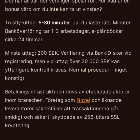
Det här är där det verkligen spelar roll. För vad är en
bonus värd om du inte kan ta ut vinsten?
Trustly-uttag:
5-30 minuter
. Ja, du läste rätt. Minuter.
Banköverföring tar 1-3 arbetsdagar, e-plånböcker
cirka 24 timmar.
Minsta uttag: 200 SEK. Verifiering via BankID sker vid
registrering, men vid uttag över 20 000 SEK kan
ytterligare kontroll krävas. Normal procedur – inget
konstigt.
Betalningsinfrastrukturen drivs av etablerade aktörer
inom branschen. Företag som
Nuvei
och liknande
leverantörer säkerställer att transaktionerna går
smidigt och säkert, skyddade av 256-bitars SSL-
kryptering.